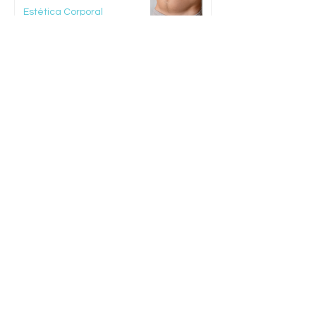
Estética Corporal
Tratamento com
Exossomos para
Regeneração da Pele
Estética Facial
AGENDE SEU PROCEDIMENTO
Dr. Jefferson Nunes é especialista
pós graduado e irá realizar um
protocolo individualizado para seu
caso.