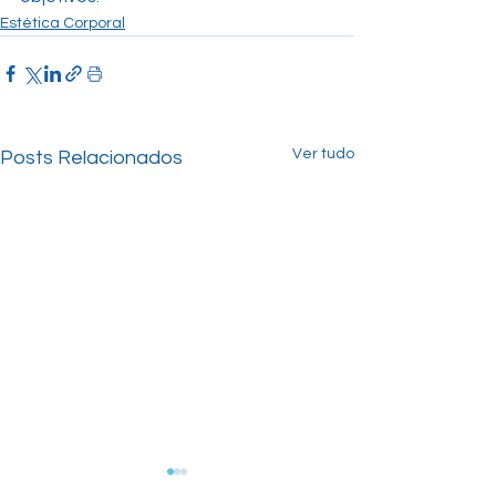
Estética Corporal
Ver tudo
Posts Relacionados
Bioestimulação de
Preenchiment