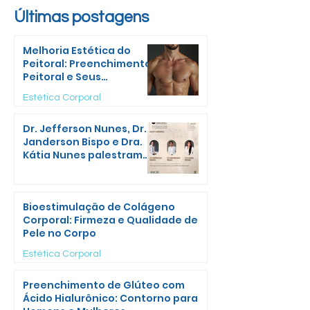
Colágeno Corporal:
Glúteo com Á
​Últimas postagens
Firmeza e Qualidade
Hialurônico: 
A bioestimulação de
O preenchimento 
Melhoria Estética do
de Pele no Corpo
para Homens 
colágeno corporal é um
com ácido hialurô
Peitoral: Preenchimento
Mulheres
Peitoral e Seus
procedimento estético que
procedimento est
Benefícios Estéticos
auxilia na melhora da
cirúrgico que auxil
Estética Corporal
firmeza, textura e qualidade
melhora do conto
da pele em áreas do corpo,
volume e simetria
Dr. Jefferson Nunes, Dr.
Janderson Bispo e Dra.
como abdômen, braços,
glútea, indicado 
Kátia Nunes palestram
coxas e glúteos. Realizado
homens quanto p
no Full Body 2026
em S
Bioestimulação de Colágeno
Corporal: Firmeza e Qualidade de
Pele no Corpo
Estética Corporal
Preenchimento de Glúteo com
Ácido Hialurônico: Contorno para