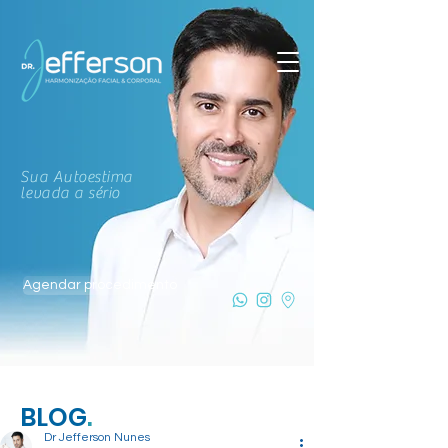
Sua Autoestima
levada a sério
Agendar procedimento
BLOG
.
Dr Jefferson Nunes