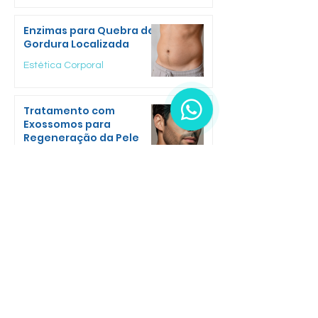
Enzimas para Quebra de
Gordura Localizada
Estética Corporal
Tratamento com
Exossomos para
Regeneração da Pele
Estética Facial
AGENDE SEU PROCEDIMENTO
Dr. Jefferson Nunes é especialista
pós graduado e irá realizar um
protocolo individualizado para seu
caso.