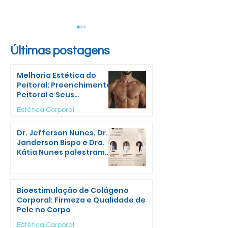
​Últimas postagens
Melhoria Estética do
Peitoral: Preenchimento
Peitoral e Seus
Benefícios Estéticos
Fios de Sustentação
Tratamento p
Estética Corporal
PDO e PLA/PLLA para
Olheiras com
Dr. Jefferson Nunes, Dr.
Lifting Facial
Preenchimen
Janderson Bispo e Dra.
Kátia Nunes palestram
no Full Body 2026
Bioestimulação de Colágeno
Corporal: Firmeza e Qualidade de
Pele no Corpo
Estética Corporal