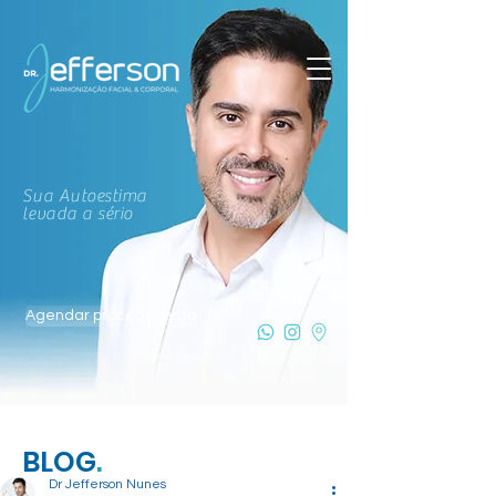
Sua Autoestima
levada a sério
Agendar procedimento
BLOG
.
Dr Jefferson Nunes