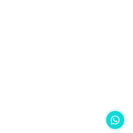
IOS
a agenda do profissional.
e atendimento.
ão Facial & Corporal, Casos
 casos autorizadas pelos
ida por lei.
0-3671 |
(11) 94952-2510
dade
| 2019