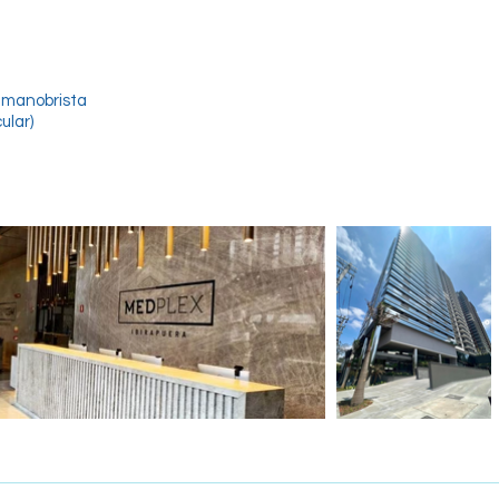
 manobrista
ular)