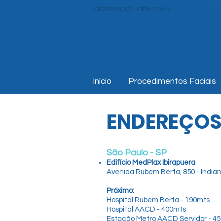
CROSP138207 | CRBM 70544
Início
Procedimentos Faciais
ENDEREÇO
São Paulo - SP
Edifício MedPlax Ibirapuera
Avenida Rubem Berta, 850 - Indian
Próximo:
Hospital Rubem Berta - 190mts
Hospital AACD - 400mts
Estação Metro AACD Servidor - 4