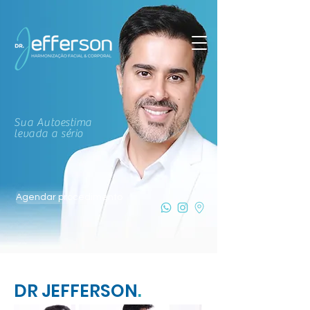
Sua Autoestima
levada a sério
Agendar procedimento
DR JEFFERSON
.