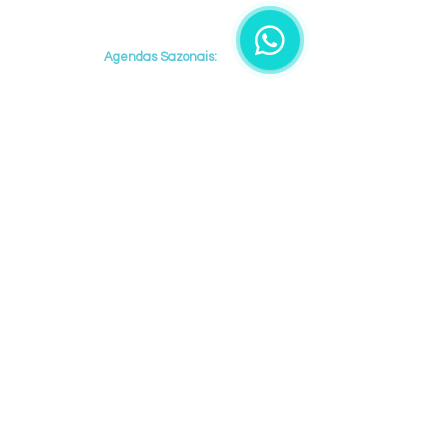
Avenida Rubem Berta, 850 - Indianópolis
Agendas Sazonais:
Campinas, Iracemápolis & Rio de Janeiro
( Agenda por demanda, consulte disponibilidade)
Procedimentos realizados apenas com consulta
prévia, horários disponíveis de acordo com a
agenda do profissional.
Obrigatório apresentação de documento com foto,
para acesso aos consultórios
de atendimento.
Agendar procedimento
O conteúdo deste site tem intenção informativa
a pessoas com interesse em Harmonização
orofacial, Casos clínicos realizados pelo
Dr
Jefferson Nunes CRBM70544 | CROSP138207
,
imagens dos casos autorizadas pelos pacientes,
a reprodução ou cópia de qualquer conteúdo é
totalmente proibida por lei.