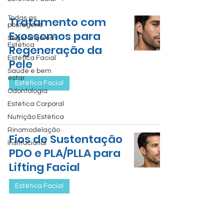
Todas as
Tratamento com
postagens
Exossomos para
Segurança em
Estética
Regeneração da
Estética Facial
Pele
Saúde e bem
estar
Estética Facial
Odontologia
Estética Corporal
Nutrição Estética
Rinomodelação
Fios de Sustentação
Institucional
PDO e PLA/PLLA para
Lifting Facial
Estética Facial