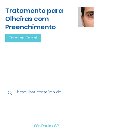
Tratamento para
Olheiras com
Preenchimento
Estética Facial
ENDEREÇOS DE NOSSOS
CONSULTÓRIOS
S
ão Paulo / SP
Edifício MedPlax Ibirapuera