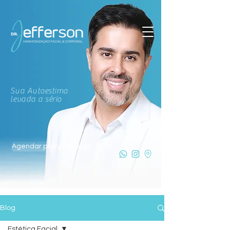
Sua Autoestima
levada a sério
Agendar procedimento
Blog
Estética Facial