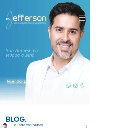
Sua Autoestima
levada a sério
Agendar procedimento
BLOG
.
Dr Jefferson Nunes