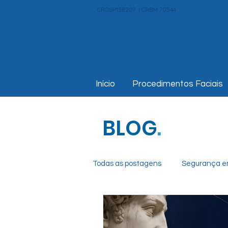
CROSP138207 | CRBM 70544
Início
Procedimentos Faciais
BLOG
.
Todas as postagens
Segurança e
Nutrição Estética
Rinomode