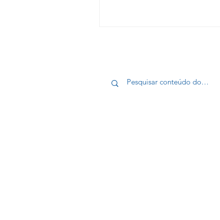
Jefferson Nunes, Janderson B
Kátia Nunes. Uma marca que u
proporção, naturalidade e
planejamento para receber p
do Brasil e do mundo.
EN