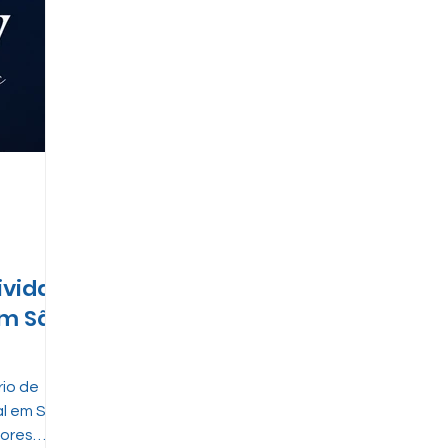
ivida
em São
rio de
al em São
tores