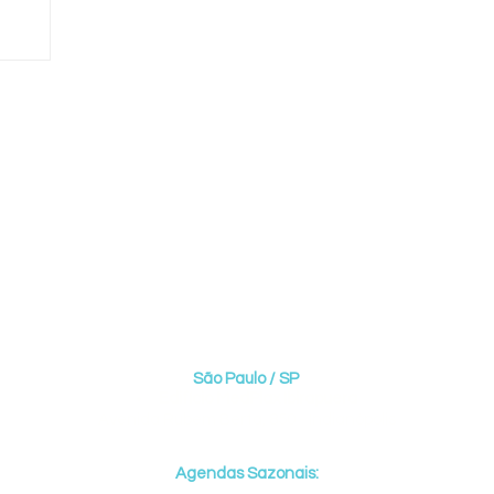
ispo e
ne arte,
acientes
Agendar Avaliação
DEREÇOS DE NOSSOS CONSULTÓR
S
ão Paulo / SP
Edifício MedPlax Ibirapuera
Avenida Rubem Berta, 850 - Indianópolis
Agendas Sazonais:
Campinas, Iracemápolis & Rio de Janeiro